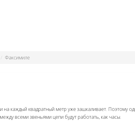
по скану, по фотографии
Факсимиле
ии на каждый квадратный метр уже зашкаливает. Поэтому од
ежду всеми звеньями цепи будут работать, как часы.